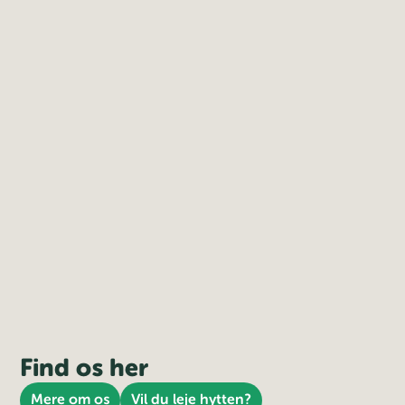
Find os her
Mere om os
Vil du leje hytten?